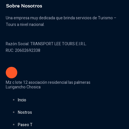
de
d
Sobre Nosotros
producto
p
Una empresa muy dedicada que brinda servicios de Turismo –
Tours a nivel nacional.
Razón Social: TRANSPORT LEE TOURS E.I.R.L.
RUC: 20602692338
Mz c lote 12 asociación residencial las palmeras
Lurigancho Chosica
Incio
Nostros
Paseo T