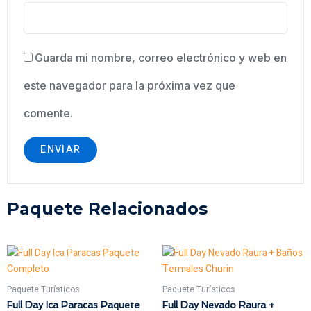
Guarda mi nombre, correo electrónico y web en
este navegador para la próxima vez que
comente.
Paquete Relacionados
Este
E
producto
p
tiene
t
Paquete Turísticos
Paquete Turísticos
múltiples
m
Full Day Ica Paracas Paquete
Full Day Nevado Raura +