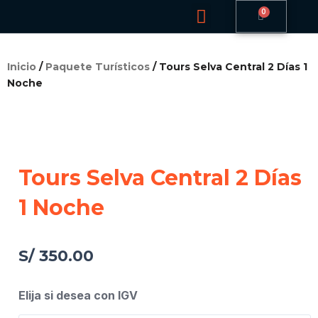
Menu
Ir
CART
Paquete Turísticos
al
contenido
Inicio
/
Paquete Turísticos
/ Tours Selva Central 2 Días 1
Noche
Tours Selva Central 2 Días
1 Noche
S/
350.00
Tours
Elija si desea con IGV