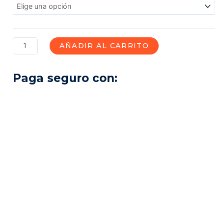
Selva
Central
2
AÑADIR AL CARRITO
Días
Paga seguro con:
1
Noche
cantidad