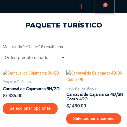
Menu
Ir
CART
Paquete Turísticos
al
contenido
PAQUETE TURÍSTICO
Mostrando 1–12 de 18 resultados
Este
Est
producto
pro
Paquete Turísticos
tiene
tie
Paquete Turísticos
Carnaval de Cajamarca 3N/2D
múltiples
múl
Carnaval de Cajamarca 4D/3N
S/
385.00
variantes.
var
Costo 490
Las
Las
S/
490.00
Seleccionar opciones
opciones
opc
Seleccionar opciones
se
se
pueden
pu